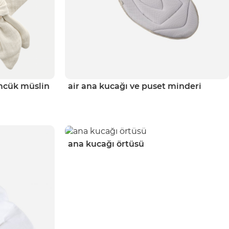
̈mcük müslin
air ana kucağı ve puset minderi
ana kucağı örtüsü