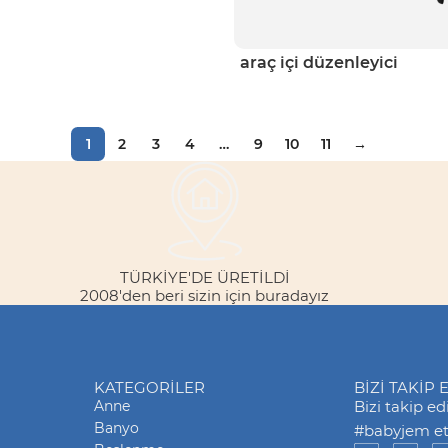
araç içi düzenleyici
1
2
3
4
…
9
10
11
→
TÜRKİYE'DE ÜRETİLDİ
2008'den beri sizin için buradayız
KATEGORILER
BİZİ TAKİP 
Anne
Bizi takip e
Banyo
#babyjem eti