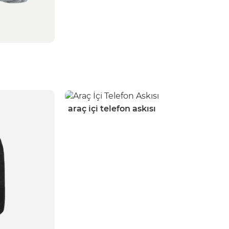
araç i̇çi telefon askısı