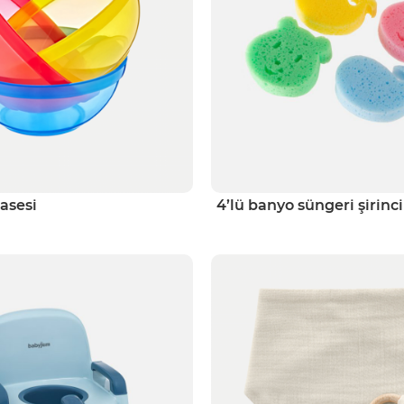
asesi
4’lü banyo süngeri şirinc