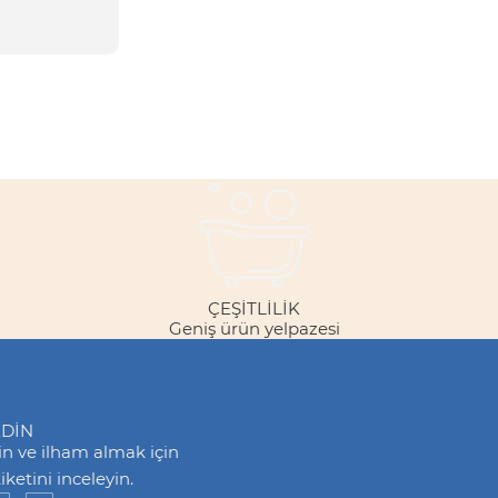
ÇEŞITLILIK
Geniş ürün yelpazesi
EDİN
din ve ilham almak için
ketini inceleyin.