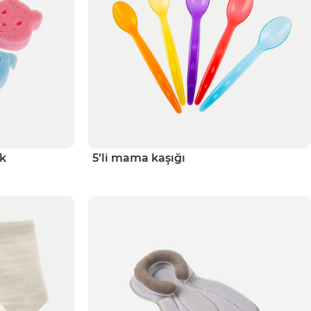
ik
5’li mama kaşığı