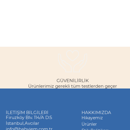
GÜVENILIRLIK
Ürünlerimiz gerekli tüm testlerden geçer
İLETIŞIM BILGILERI
HAKKIMIZDA
Firuzköy Blv. 114/A D:5
Hikayemiz
İstanbul,Avcılar
Ürünler
info@babyjem.com.tr