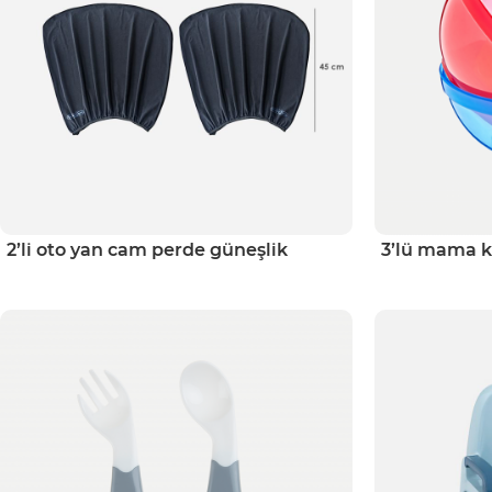
2’li oto yan cam perde güneşlik
3’lü mama k