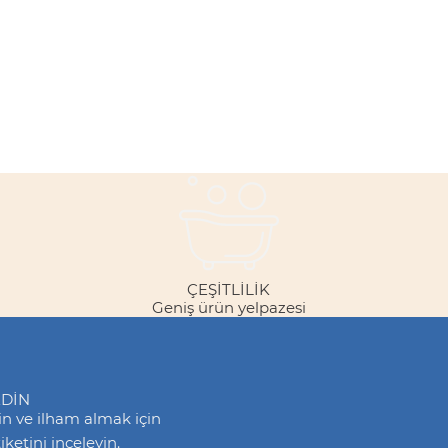
ÇEŞITLILIK
Geniş ürün yelpazesi
EDİN
din ve ilham almak için
ketini inceleyin.