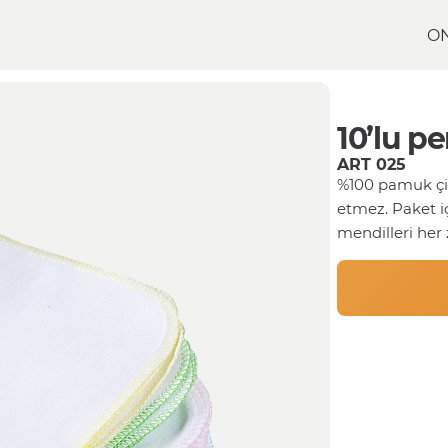
O
e ağız bezi
10’lu p
ART 025
%100 pamuk çift
etmez. Paket iç
mendilleri her 