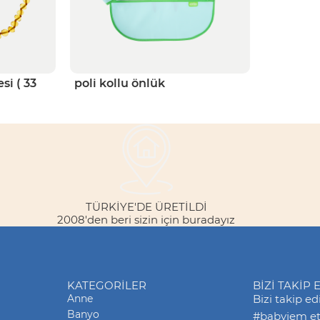
si ( 33
poli kollu önlük
TÜRKİYE'DE ÜRETİLDİ
2008'den beri sizin için buradayız
KATEGORILER
BİZİ TAKİP 
Anne
Bizi takip e
Banyo
#babyjem eti