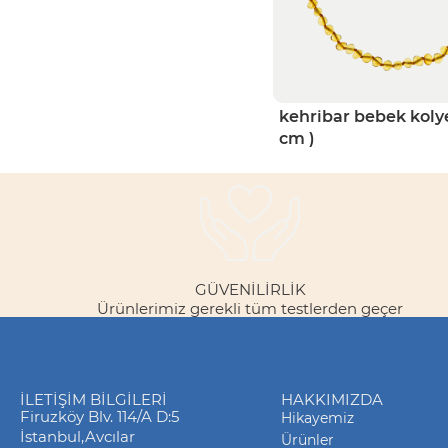
kehribar bebek kolye
cm )
GÜVENILIRLIK
Ürünlerimiz gerekli tüm testlerden geçer
İLETIŞIM BILGILERI
HAKKIMIZDA
Firuzköy Blv. 114/A D:5
Hikayemiz
İstanbul,Avcılar
Ürünler