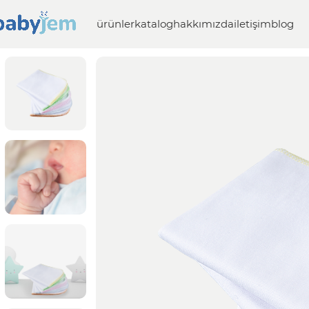
ürünler
katalog
hakkımızda
iletişim
blog
Anasayfa
Beslenme
Diğer Beslenme Ürünleri
10’lu peny