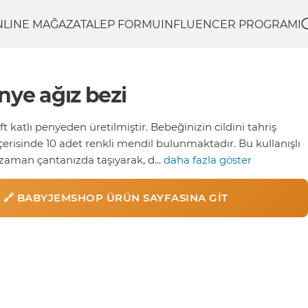
NLINE MAĞAZA
TALEP FORMU
INFLUENCER PROGRAMI
enye ağız bezi
 katlı penyeden üretilmiştir. Bebeğinizin cildini tahriş
erisinde 10 adet renkli mendil bulunmaktadır. Bu kullanışlı
zaman çantanızda taşıyarak, d...
daha fazla göster
🔗 BABYJEMSHOP ÜRÜN SAYFASINA GIT