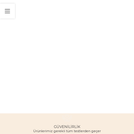
GÜVENILIRLIK
Ürünlerimiz gerekli tüm testlerden geçer