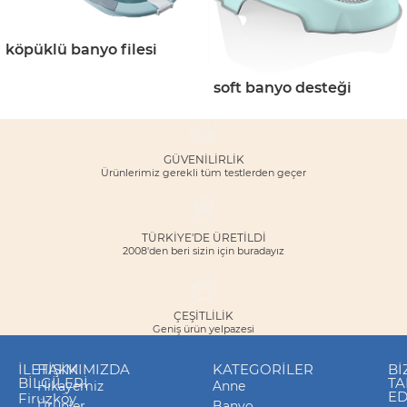
köpüklü banyo filesi
soft banyo desteği
GÜVENILIRLIK
Ürünlerimiz gerekli tüm testlerden geçer
TÜRKİYE'DE ÜRETİLDİ
2008'den beri sizin için buradayız
ÇEŞITLILIK
Geniş ürün yelpazesi
İLETIŞIM
HAKKIMIZDA
KATEGORILER
Bİ
BILGILERI
TA
Hikayemiz
Anne
ED
Firuzköy
Ürünler
Banyo