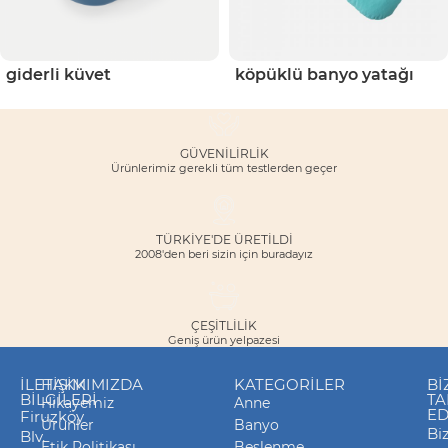
giderli küvet
köpüklü banyo yatağı
GÜVENILIRLIK
Ürünlerimiz gerekli tüm testlerden geçer
TÜRKİYE'DE ÜRETİLDİ
2008'den beri sizin için buradayız
ÇEŞITLILIK
Geniş ürün yelpazesi
İLETIŞIM
HAKKIMIZDA
KATEGORILER
Bİ
BILGILERI
TA
Hikayemiz
Anne
ED
Firuzköy
Ürünler
Banyo
Biz
Blv.
Etik Politikası
Beslenme