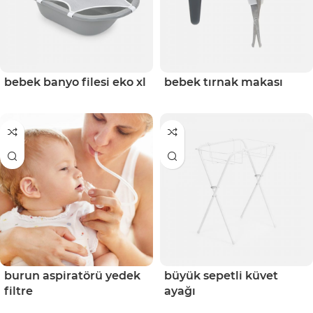
bebek banyo filesi eko xl
bebek tırnak makası
burun aspiratörü yedek
büyük sepetli küvet
filtre
ayağı