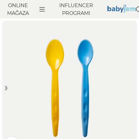
ONLINE
INFLUENCER
Anasayfa
MAĞAZA
Beslenme
Bebek Tabak, Çatal, Kaşık
PROGRAMI