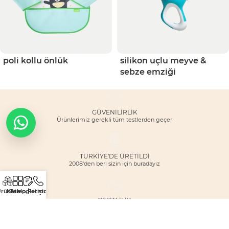
poli kollu önlük
silikon uçlu meyve &
sebze emziği
GÜVENILIRLIK
Ürünlerimiz gerekli tüm testlerden geçer
TÜRKİYE'DE ÜRETİLDİ
2008'den beri sizin için buradayız
rünler
Katalog
Talep Formu
İletişim
ÇEŞITLILIK
Geniş ürün yelpazesi