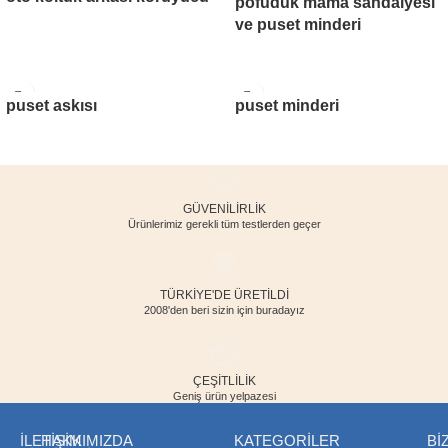
pofuduk mama sandalyesi
ve puset minderi
puset askısı
puset minderi
GÜVENILIRLIK
Ürünlerimiz gerekli tüm testlerden geçer
TÜRKİYE'DE ÜRETİLDİ
2008'den beri sizin için buradayız
ÇEŞITLILIK
Geniş ürün yelpazesi
İLETIŞIM
HAKKIMIZDA
KATEGORILER
BİZ