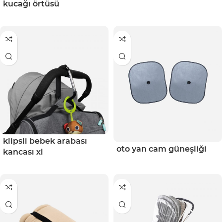
kucağı örtüsü
klipsli bebek arabası
oto yan cam güneşliği
kancası xl