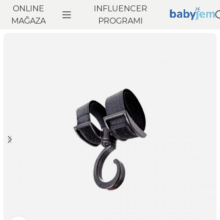
ONLINE
INFLUENCER
Anasayfa
MAĞAZA
Seyahat
Puset Aksesuarları
PROGRAMI