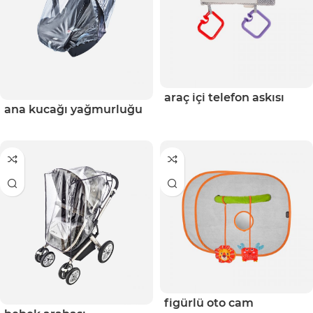
araç i̇çi telefon askısı
ana kucağı yağmurluğu
figürlü oto cam