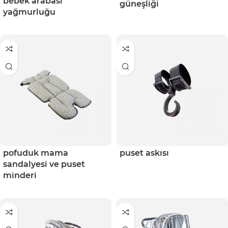
bebek arabası
güneşliği
yağmurluğu
pofuduk mama
puset askısı
sandalyesi ve puset
minderi