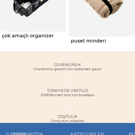
çok amaçlı organizer
puset minderi
GÜVENILIRLIK
Ürünlerimiz gerekli tüm testlerden geçer
TÜRKİYE'DE ÜRETİLDİ
2008'den beri sizin için buradayız
ÇEŞITLILIK
Geniş ürün yelpazesi
İLETIŞIM
HAKKIMIZDA
KATEGORILER
Bİ