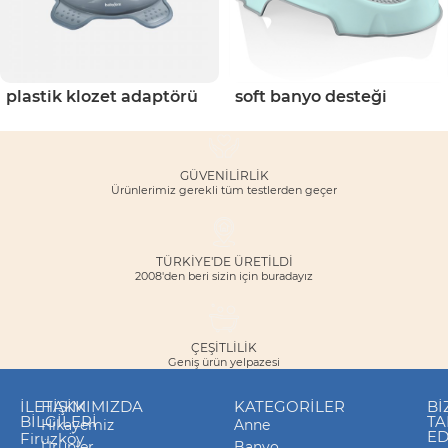
plastik klozet adaptörü
soft banyo desteği
GÜVENILIRLIK
Ürünlerimiz gerekli tüm testlerden geçer
TÜRKİYE'DE ÜRETİLDİ
2008'den beri sizin için buradayız
ÇEŞITLILIK
Geniş ürün yelpazesi
İLETIŞIM
HAKKIMIZDA
KATEGORILER
Bİ
BILGILERI
TA
Hikayemiz
Anne
ED
Firuzköy
Ürünler
Banyo