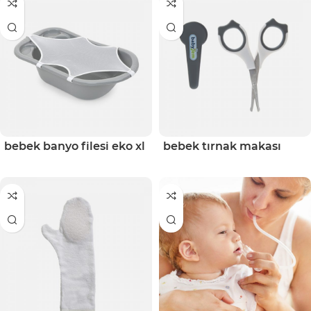
bebek banyo filesi eko xl
bebek tırnak makası