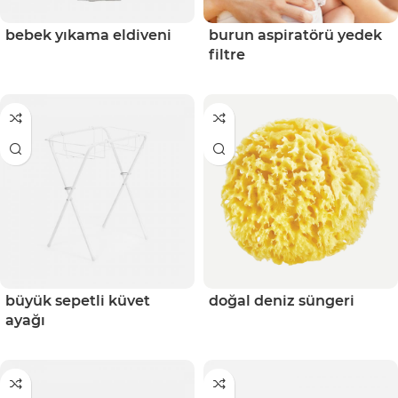
bebek yıkama eldiveni
burun aspiratörü yedek
filtre
büyük sepetli küvet
doğal deniz süngeri
ayağı