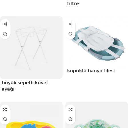
filtre
köpüklü banyo filesi
büyük sepetli küvet
ayağı