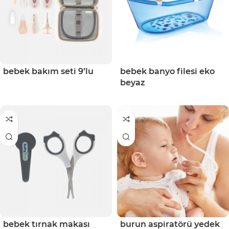
bebek bakım seti 9’lu
bebek banyo filesi eko
beyaz
bebek tırnak makası
burun aspiratörü yedek