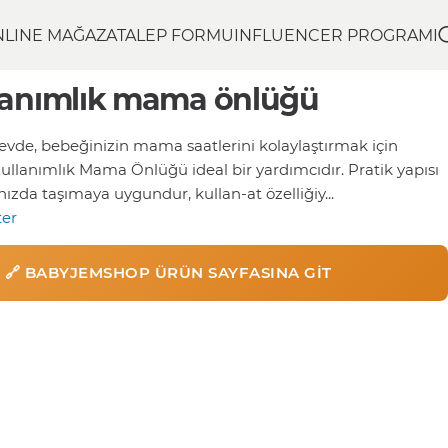
NLINE MAĞAZA
TALEP FORMU
INFLUENCER PROGRAMI
llanımlık mama önlüğü
 evde, bebeğinizin mama saatlerini kolaylaştırmak için
llanımlık Mama Önlüğü ideal bir yardımcıdır. Pratik yapısı
ızda taşımaya uygundur, kullan-at özelliğiy...
ter
🔗 BABYJEMSHOP ÜRÜN SAYFASINA GIT