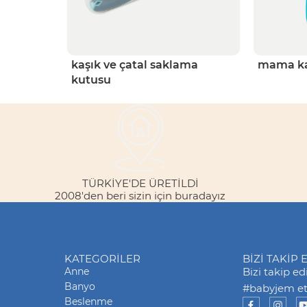
kaşık ve çatal saklama
mama kaş
kutusu
TÜRKİYE'DE ÜRETİLDİ
2008'den beri sizin için buradayız
KATEGORILER
BİZİ TAKİP 
Anne
Bizi takip e
Banyo
#babyjem eti
Beslenme