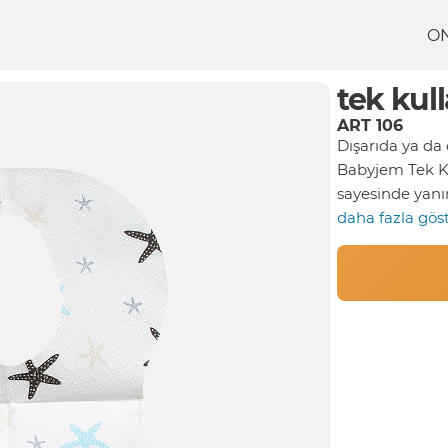
O
lık mama önlüğü
tek ku
ART 106
Dışarıda ya da
Babyjem Tek Ku
sayesinde yanın
daha fazla gös