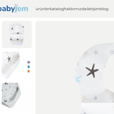
ürünler
katalog
hakkımızda
iletişim
blog
Anasayfa
Beslenme
Bebek Mama Önlüğü
tek kullanım