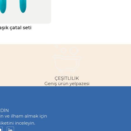
ık çatal seti
ÇEŞITLILIK
Geniş ürün yelpazesi
EDİN
din ve ilham almak için
ketini inceleyin.