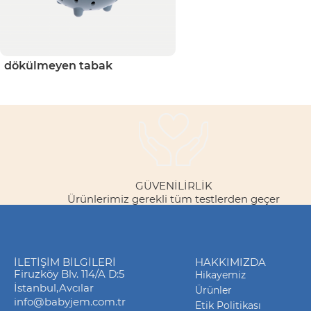
dökülmeyen tabak
GÜVENILIRLIK
Ürünlerimiz gerekli tüm testlerden geçer
İLETIŞIM BILGILERI
HAKKIMIZDA
Firuzköy Blv. 114/A D:5
Hikayemiz
İstanbul,Avcılar
Ürünler
info@babyjem.com.tr
Etik Politikası