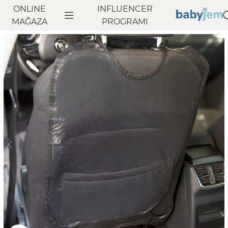
ONLINE
INFLUENCER
Anasayfa
MAĞAZA
Seyahat
Araç İçi Bebek Aksesuarları
PROGRAMI