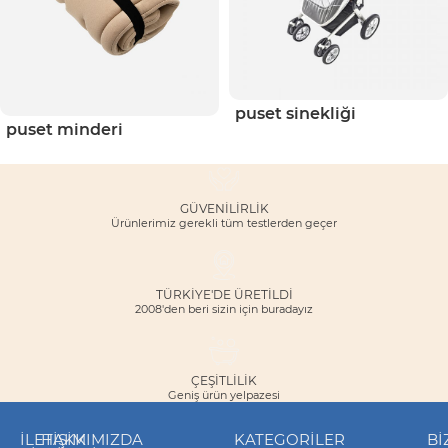
puset sinekliği
puset minderi
GÜVENILIRLIK
Ürünlerimiz gerekli tüm testlerden geçer
TÜRKİYE'DE ÜRETİLDİ
2008'den beri sizin için buradayız
ÇEŞITLILIK
Geniş ürün yelpazesi
İLETIŞIM
HAKKIMIZDA
KATEGORILER
Bİ