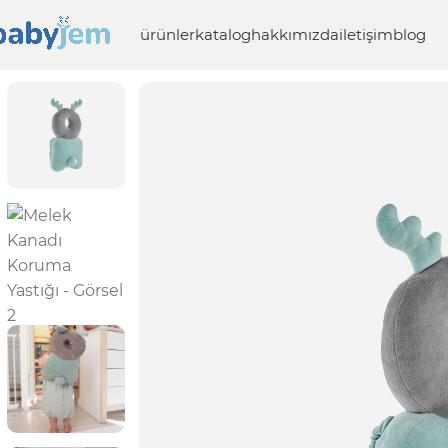
ürünler
katalog
hakkımızda
iletişim
blog
Anasayfa
Güvenlik
Evde Güvenlik Ürünleri
Melek Kanadı