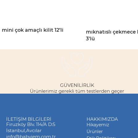
mini çok amaçlı kilit 12’li
mıknatıslı çekmece ki
3’lü
GÜVENILIRLIK
Ürünlerimiz gerekli tüm testlerden geçer
İLETIŞIM BILGILERI
HAKKIMIZDA
Firuzköy Blv. 114/A D:5
Hikayemiz
İstanbul,Avcılar
Ürünler
info@babyjem.com.tr