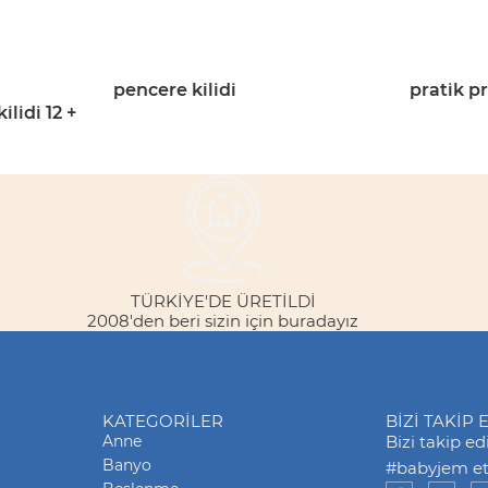
pencere kilidi
pratik p
lidi 12 +
TÜRKİYE'DE ÜRETİLDİ
2008'den beri sizin için buradayız
KATEGORILER
BİZİ TAKİP 
Anne
Bizi takip e
Banyo
#babyjem eti