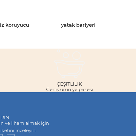
riz koruyucu
yatak bariyeri
ÇEŞITLILIK
Geniş ürün yelpazesi
EDİN
din ve ilham almak için
ketini inceleyin.