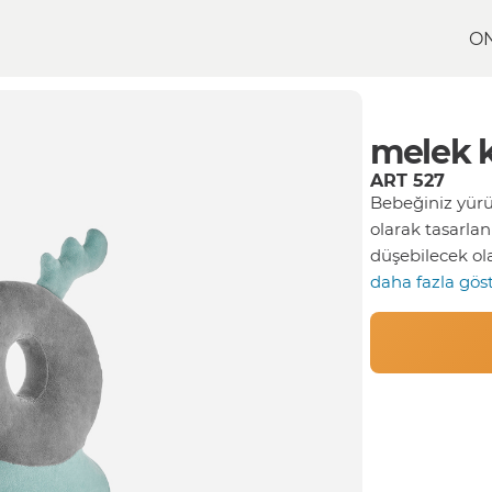
O
 Koruma Yastığı
melek k
ART 527
Bebeğiniz yürü
olarak tasarlan
düşebilecek ol
daha fazla gös