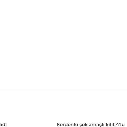
lidi
kordonlu çok amaçlı kilit 4’lü