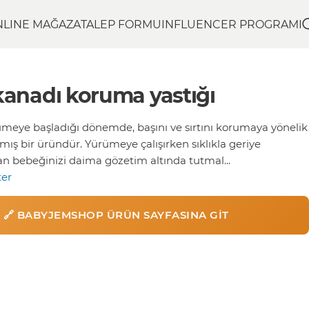
NLINE MAĞAZA
TALEP FORMU
INFLUENCER PROGRAMI
anadı koruma yastığı
meye başladığı dönemde, başını ve sırtını korumaya yönelik
mış bir üründür. Yürümeye çalışırken sıklıkla geriye
an bebeğinizi daima gözetim altında tutmal...
ter
🔗 BABYJEMSHOP ÜRÜN SAYFASINA GIT