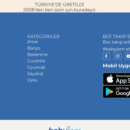
TÜRKİYE'DE ÜRETİLDİ
2008'den beri sizin için buradayız
KATEGORILER
BİZİ TAKİP 
Anne
Bizi takip e
Banyo
#babyjem eti
Beslenme
Güvenlik
Mobil Uyg
Oyuncak
Seyahat
Uyku