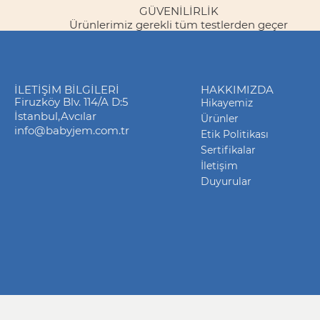
GÜVENILIRLIK
Ürünlerimiz gerekli tüm testlerden geçer
İLETIŞIM BILGILERI
HAKKIMIZDA
Firuzköy Blv. 114/A D:5
Hikayemiz
İstanbul,Avcılar
Ürünler
info@babyjem.com.tr
Etik Politikası
Sertifikalar
İletişim
Duyurular