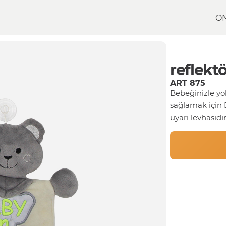
O
ü Araba’da Bebek Var Aparatı
reflekto
ART 875
Bebeğinizle yo
sağlamak için 
uyarı levhasıdı