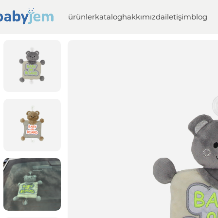
ürünler
katalog
hakkımızda
iletişim
blog
Anasayfa
Güvenlik
Araç İçi Güvenlik Ürünleri
Reflektörl