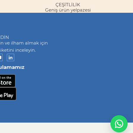
ÇEŞITLILIK
Geniş ürün yelpazesi
EDİN
din ve ilham almak için
ketini inceleyin.
ulamamız