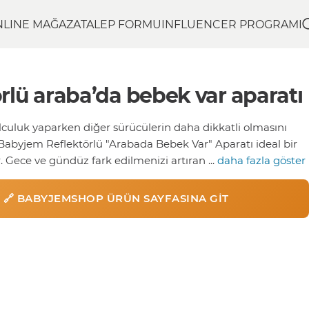
NLINE MAĞAZA
TALEP FORMU
INFLUENCER PROGRAMI
̈rlü araba’da bebek var aparatı
lculuk yaparken diğer sürücülerin daha dikkatli olmasını
Babyjem Reflektörlü "Arabada Bebek Var" Aparatı ideal bir
r. Gece ve gündüz fark edilmenizi artıran ...
daha fazla göster
🔗 BABYJEMSHOP ÜRÜN SAYFASINA GIT