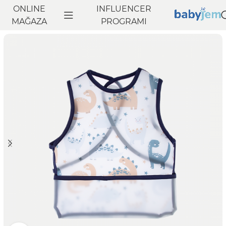
ONLINE
INFLUENCER
Anasayfa
MAĞAZA
Beslenme
Bebek Mama Önlüğü
PROGRAMI