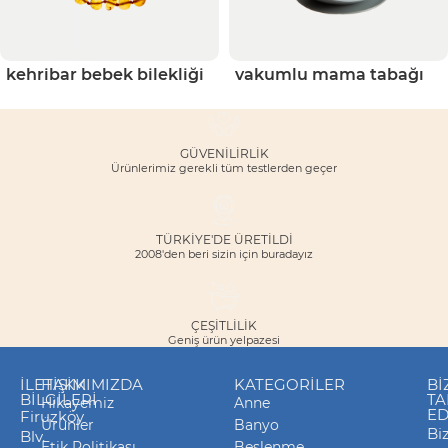
kehribar bebek bilekliği
vakumlu mama tabağı
GÜVENILIRLIK
Ürünlerimiz gerekli tüm testlerden geçer
TÜRKİYE'DE ÜRETİLDİ
2008'den beri sizin için buradayız
ÇEŞITLILIK
Geniş ürün yelpazesi
İLETIŞIM
HAKKIMIZDA
KATEGORILER
Bİ
BILGILERI
TA
Hikayemiz
Anne
ED
Firuzköy
Ürünler
Banyo
Biz
Blv.
Etik Politikası
Beslenme