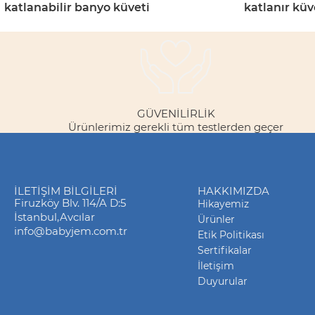
katlanabilir banyo küveti
katlanır küv
GÜVENILIRLIK
Ürünlerimiz gerekli tüm testlerden geçer
İLETIŞIM BILGILERI
HAKKIMIZDA
Firuzköy Blv. 114/A D:5
Hikayemiz
İstanbul,Avcılar
Ürünler
info@babyjem.com.tr
Etik Politikası
Sertifikalar
İletişim
Duyurular