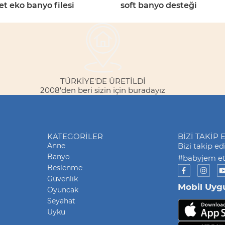
et eko banyo filesi
soft banyo desteği
TÜRKİYE'DE ÜRETİLDİ
2008'den beri sizin için buradayız
KATEGORILER
BİZİ TAKİP 
Anne
Bizi takip e
Banyo
#babyjem eti
Beslenme
Güvenlik
Mobil Uyg
Oyuncak
Seyahat
Uyku