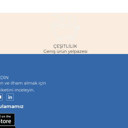
ÇEŞITLILIK
Geniş ürün yelpazesi
EDİN
din ve ilham almak için
ketini inceleyin.
ulamamız