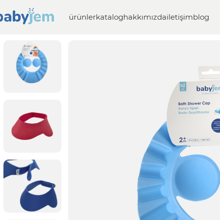
ürünler
katalog
hakkımızda
iletişim
blog
Anasayfa
Banyo
Bebek Bakım Ürünleri
Banyo Siperi