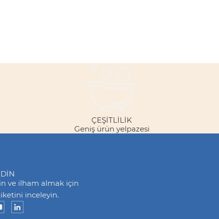
ÇEŞITLILIK
Geniş ürün yelpazesi
EDİN
din ve ilham almak için
ketini inceleyin.