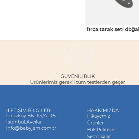
fırça tarak seti doğal
GÜVENILIRLIK
Ürünlerimiz gerekli tüm testlerden geçer
İLETIŞIM BILGILERI
HAKKIMIZDA
Firuzköy Blv. 114/A D:5
Hikayemiz
İstanbul,Avcılar
Ürünler
info@babyjem.com.tr
Etik Politikası
Sertifikalar