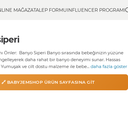
NLINE MAĞAZA
TALEP FORMU
INFLUENCER PROGRAMI
iperi
nı Önler: Banyo Siperi Banyo sırasında bebeğinizin yüzüne
ngelleyerek daha rahat bir banyo deneyimi sunar. Hassas
: Yumuşak ve cilt dostu malzeme ile bebe...
daha fazla göster
🔗 BABYJEMSHOP ÜRÜN SAYFASINA GIT