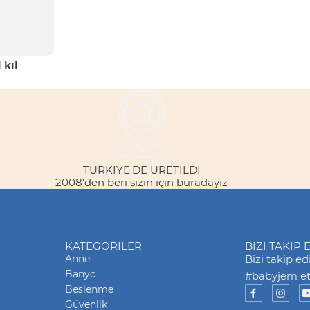
 kıl
TÜRKİYE'DE ÜRETİLDİ
2008'den beri sizin için buradayız
KATEGORILER
BİZİ TAKİP 
Anne
Bizi takip e
Banyo
#babyjem eti
Beslenme
Güvenlik