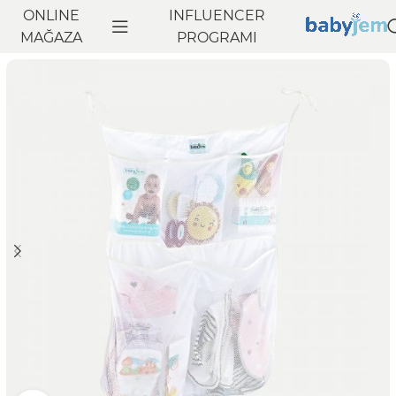
ONLINE
INFLUENCER
Anasayfa
MAĞAZA
Banyo
Bebek Banyo Yatağı
PROGRAMI