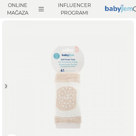
ONLINE
INFLUENCER
Anasayfa
MAĞAZA
Uyku
Diğer Uyku Ve Ev Ürünleri
PROGRAMI