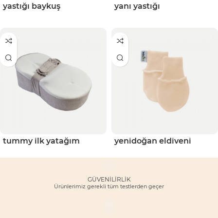
yastığı baykuş
yanı yastığı
tummy i̇lk yatağım
yenidoğan eldiveni
GÜVENILIRLIK
Ürünlerimiz gerekli tüm testlerden geçer