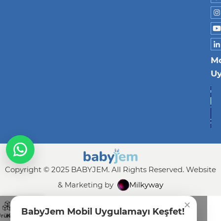
Mo
U
Copyright © 2025 BABYJEM. All Rights Reserved. Website
& Marketing by
Milkyway
✕
BabyJem Mobil Uygulamayı Keşfet!
rünler
Katalog
Talep Formu
İletişim