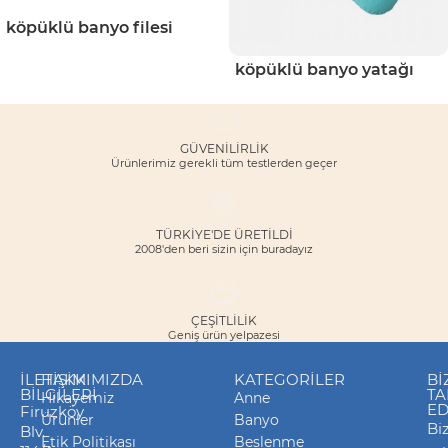
köpüklü banyo filesi
köpüklü banyo yatağı
GÜVENILIRLIK
Ürünlerimiz gerekli tüm testlerden geçer
TÜRKİYE'DE ÜRETİLDİ
2008'den beri sizin için buradayız
ÇEŞITLILIK
Geniş ürün yelpazesi
İLETIŞIM
HAKKIMIZDA
KATEGORILER
Bİ
BILGILERI
TA
Hikayemiz
Anne
ED
Firuzköy
Ürünler
Banyo
Biz
Blv.
Etik Politikası
Beslenme