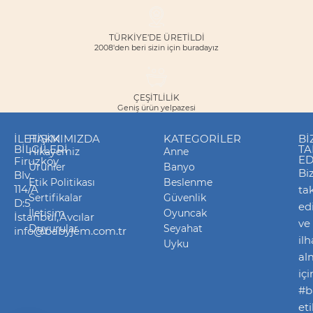
TÜRKİYE'DE ÜRETİLDİ
2008'den beri sizin için buradayız
ÇEŞITLILIK
Geniş ürün yelpazesi
İLETIŞIM
HAKKIMIZDA
KATEGORILER
Bİ
BILGILERI
TA
Hikayemiz
Anne
ED
Firuzköy
Ürünler
Banyo
Biz
Blv.
Etik Politikası
Beslenme
114/A
ta
Sertifikalar
Güvenlik
D:5
ed
İletişim
Oyuncak
İstanbul,Avcılar
ve
Duyurular
Seyahat
info@babyjem.com.tr
il
Uyku
al
içi
#b
eti