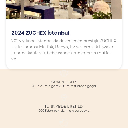
2024 ZUCHEX İstanbul
2024 yılında İstanbul’da düzenlenen prestijli ZUCHEX
– Uluslararası Mutfak, Banyo, Ev ve Temizlik Eşyaları
Fuarına katılarak, bebek/anne ürünlerinizin mutfak
ve
GÜVENILIRLIK
Ürünlerimiz gerekli tüm testlerden geçer
TÜRKİYE'DE ÜRETİLDİ
2008'den beri sizin için buradayız