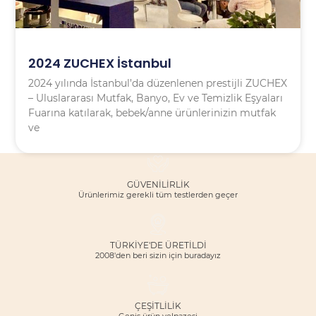
2024 ZUCHEX İstanbul
2024 yılında İstanbul’da düzenlenen prestijli ZUCHEX
– Uluslararası Mutfak, Banyo, Ev ve Temizlik Eşyaları
Fuarına katılarak, bebek/anne ürünlerinizin mutfak
ve
GÜVENILIRLIK
Ürünlerimiz gerekli tüm testlerden geçer
TÜRKİYE'DE ÜRETİLDİ
2008'den beri sizin için buradayız
ÇEŞITLILIK
Geniş ürün yelpazesi