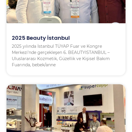
2025 Beauty İstanbul
2025 yılında İstanbul TÜYAP Fuar ve Kongre
Merkezi’nde gerçekleşen 6. BEAUTYISTANBUL –
Uluslararası Kozmetik, Güzellik ve Kişisel Bakım
Fuarında, bebek/anne